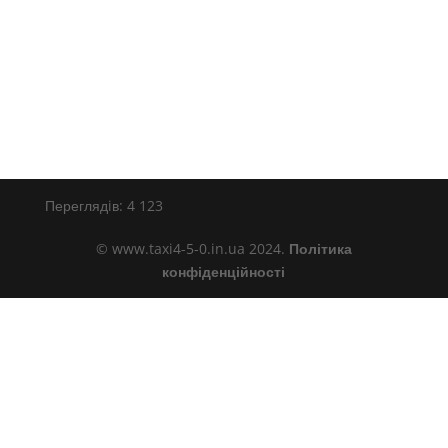
Переглядiв:
4 123
© www.taxi4-5-0.in.ua 2024.
Політика
конфіденційності