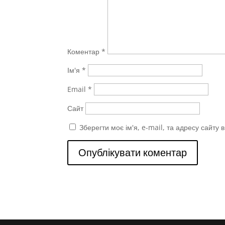
Коментар
*
Ім'я
*
Email
*
Сайт
Зберегти моє ім'я, e-mail, та адресу сайту